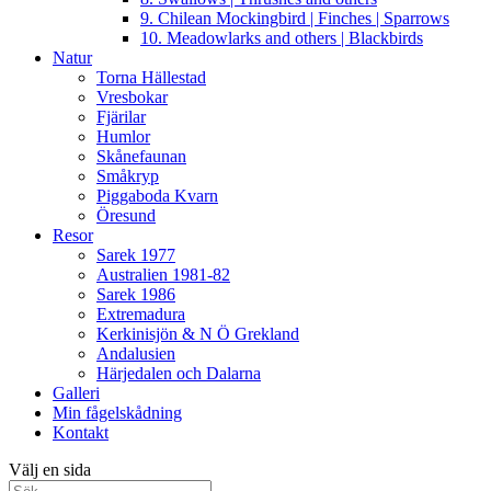
9. Chilean Mockingbird | Finches | Sparrows
10. Meadowlarks and others | Blackbirds
Natur
Torna Hällestad
Vresbokar
Fjärilar
Humlor
Skånefaunan
Småkryp
Piggaboda Kvarn
Öresund
Resor
Sarek 1977
Australien 1981-82
Sarek 1986
Extremadura
Kerkinisjön & N Ö Grekland
Andalusien
Härjedalen och Dalarna
Galleri
Min fågelskådning
Kontakt
Välj en sida