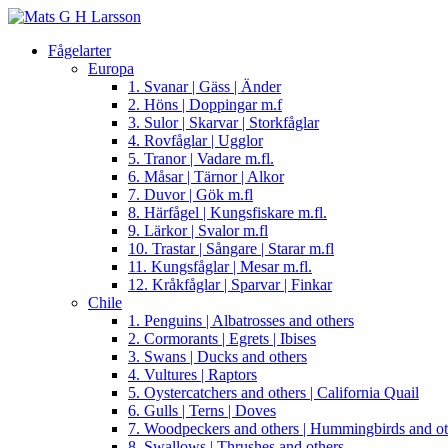
Fågelarter
Europa
1. Svanar | Gäss | Änder
2. Höns | Doppingar m.f
3. Sulor | Skarvar | Storkfåglar
4. Rovfåglar | Ugglor
5. Tranor | Vadare m.fl.
6. Måsar | Tärnor | Alkor
7. Duvor | Gök m.fl
8. Härfågel | Kungsfiskare m.fl.
9. Lärkor | Svalor m.fl
10. Trastar | Sångare | Starar m.fl
11. Kungsfåglar | Mesar m.fl.
12. Kråkfåglar | Sparvar | Finkar
Chile
1. Penguins | Albatrosses and others
2. Cormorants | Egrets | Ibises
3. Swans | Ducks and others
4. Vultures | Raptors
5. Oystercatchers and others | California Quail
6. Gulls | Terns | Doves
7. Woodpeckers and others | Hummingbirds and ot
8. Swallows | Thrushes and others