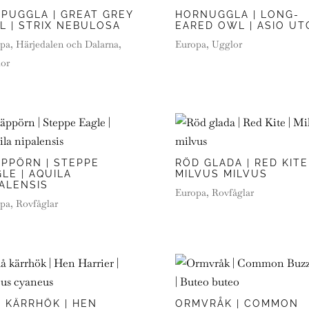
PPUGGLA | GREAT GREY
HORNUGGLA | LONG-
L | STRIX NEBULOSA
EARED OWL | ASIO UT
pa
,
Härjedalen och Dalarna
,
Europa
,
Ugglor
or
ÄPPÖRN | STEPPE
RÖD GLADA | RED KITE
LE | AQUILA
MILVUS MILVUS
ALENSIS
Europa
,
Rovfåglar
pa
,
Rovfåglar
Å KÄRRHÖK | HEN
ORMVRÅK | COMMON