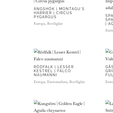
ÄNGSHÖK | MONTAGU`S
HARRIER | CIRCUS
SP
PYGARGUS
SPA
Europa
,
Rovfåglar
| A
Extr
RÖDFALK | LESSER
GÅ
KESTREL | FALCO
GR
NAUMANNI
FU
Europa
,
Extremadura
,
Rovfåglar
Euro