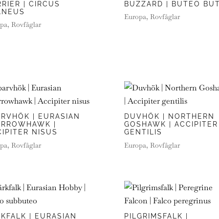
RIER | CIRCUS
BUZZARD | BUTEO BU
ANEUS
Europa
,
Rovfåglar
pa
,
Rovfåglar
ARVHÖK | EURASIAN
DUVHÖK | NORTHERN
ARROWHAWK |
GOSHAWK | ACCIPITER
IPITER NISUS
GENTILIS
pa
,
Rovfåglar
Europa
,
Rovfåglar
KFALK | EURASIAN
PILGRIMSFALK |