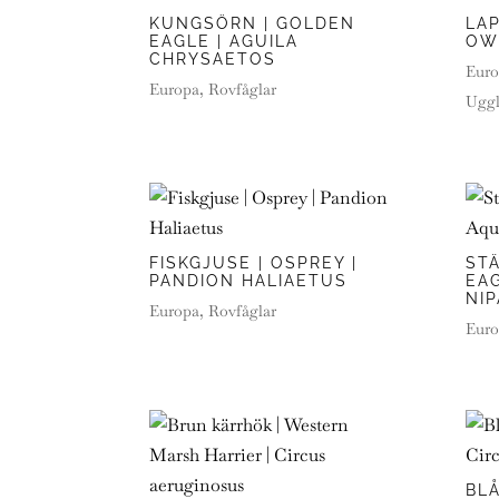
KUNGSÖRN | GOLDEN
LA
EAGLE | AGUILA
OW
CHRYSAETOS
Euro
Europa
,
Rovfåglar
Uggl
FISKGJUSE | OSPREY |
ST
PANDION HALIAETUS
EAG
NIP
Europa
,
Rovfåglar
Euro
BL