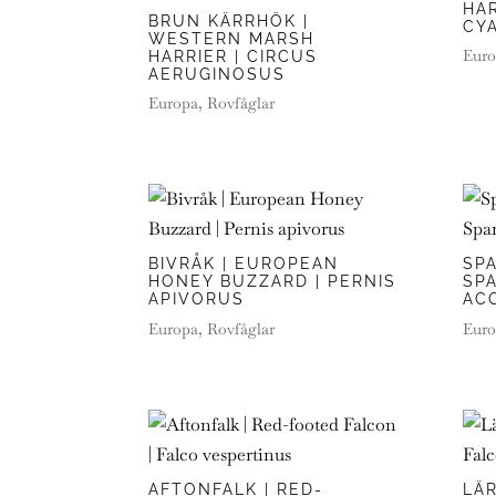
HAR
BRUN KÄRRHÖK |
CY
WESTERN MARSH
Euro
HARRIER | CIRCUS
AERUGINOSUS
Europa
,
Rovfåglar
BIVRÅK | EUROPEAN
SP
HONEY BUZZARD | PERNIS
SP
APIVORUS
ACC
Europa
,
Rovfåglar
Euro
AFTONFALK | RED-
LÄR