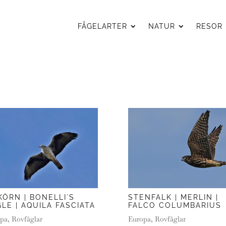
FÅGELARTER
NATUR
RESOR
ÖRN | BONELLI´S
STENFALK | MERLIN |
LE | AQUILA FASCIATA
FALCO COLUMBARIUS
pa
,
Rovfåglar
Europa
,
Rovfåglar