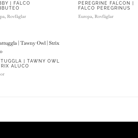
BY | FALCO
PEREGRINE FALCON |
BBUTEO
FALCO PEREGRINUS
pa
,
Rovfåglar
Europa
,
Rovfåglar
TTUGGLA | TAWNY OWL
TRIX ALUCO
or