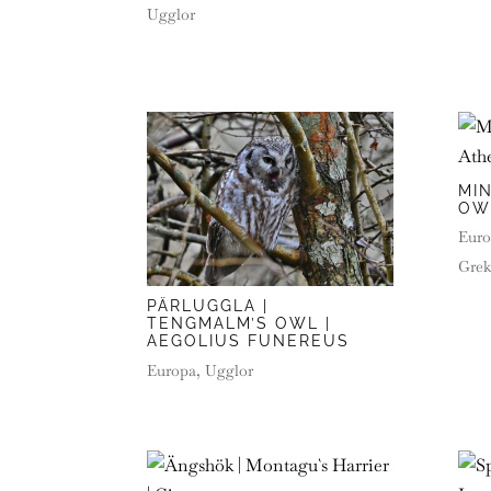
Ugglor
MIN
OW
Euro
Grek
PÄRLUGGLA |
TENGMALM’S OWL |
AEGOLIUS FUNEREUS
Europa
,
Ugglor