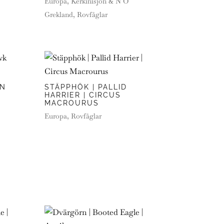
Europa
,
Kerkinisjön & N Ö
Grekland
,
Rovfåglar
RN
STÄPPHÖK | PALLID
HARRIER | CIRCUS
MACROURUS
Europa
,
Rovfåglar