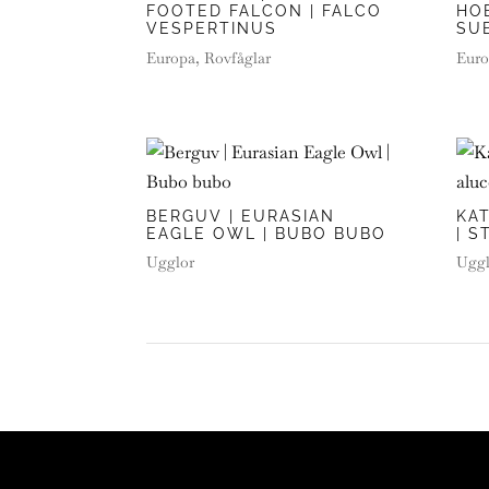
FOOTED FALCON | FALCO
HOB
VESPERTINUS
SU
Europa
,
Rovfåglar
Euro
BERGUV | EURASIAN
KA
EAGLE OWL | BUBO BUBO
| S
Ugglor
Uggl