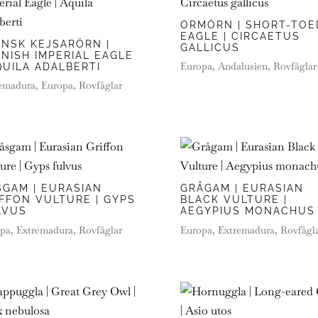
ORMÖRN | SHORT-TOE
EAGLE | CIRCAETUS
ANSK KEJSARÖRN |
GALLICUS
NISH IMPERIAL EAGLE
Europa
,
Andalusien
,
Rovfåglar
QUILA ADALBERTI
emadura
,
Europa
,
Rovfåglar
SGAM | EURASIAN
GRÅGAM | EURASIAN
IFFON VULTURE | GYPS
BLACK VULTURE |
LVUS
AEGYPIUS MONACHUS
pa
,
Extremadura
,
Rovfåglar
Europa
,
Extremadura
,
Rovfågl