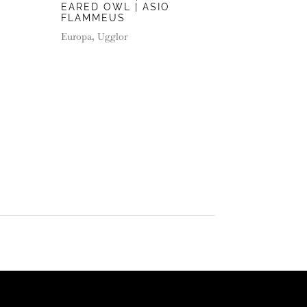
EARED OWL | ASIO
FLAMMEUS
Europa
,
Ugglor