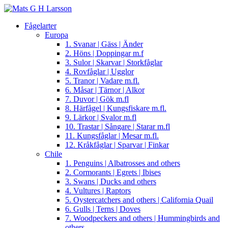
Fågelarter
Europa
1. Svanar | Gäss | Änder
2. Höns | Doppingar m.f
3. Sulor | Skarvar | Storkfåglar
4. Rovfåglar | Ugglor
5. Tranor | Vadare m.fl.
6. Måsar | Tärnor | Alkor
7. Duvor | Gök m.fl
8. Härfågel | Kungsfiskare m.fl.
9. Lärkor | Svalor m.fl
10. Trastar | Sångare | Starar m.fl
11. Kungsfåglar | Mesar m.fl.
12. Kråkfåglar | Sparvar | Finkar
Chile
1. Penguins | Albatrosses and others
2. Cormorants | Egrets | Ibises
3. Swans | Ducks and others
4. Vultures | Raptors
5. Oystercatchers and others | California Quail
6. Gulls | Terns | Doves
7. Woodpeckers and others | Hummingbirds and
others