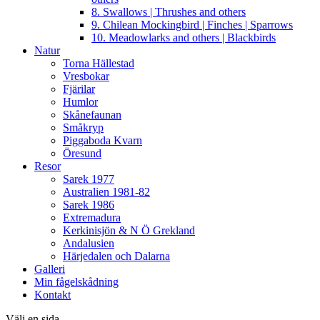
8. Swallows | Thrushes and others
9. Chilean Mockingbird | Finches | Sparrows
10. Meadowlarks and others | Blackbirds
Natur
Torna Hällestad
Vresbokar
Fjärilar
Humlor
Skånefaunan
Småkryp
Piggaboda Kvarn
Öresund
Resor
Sarek 1977
Australien 1981-82
Sarek 1986
Extremadura
Kerkinisjön & N Ö Grekland
Andalusien
Härjedalen och Dalarna
Galleri
Min fågelskådning
Kontakt
Välj en sida