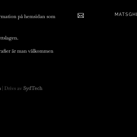
MATSGH

ormation på hemsidan som
ttslagen.
ografier är man välkommen
a
| Drivs av
SydTech