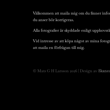
Välkommen att maila mig om du finner inf
du anser bör korrigeras.
Alla fotografier är skyddade enligt upphovsrä
Vid intresse av att köpa något av mina fot
att maila en förfrågan till mig.
© Mats G H Larsson
2026
| Design av
Skane