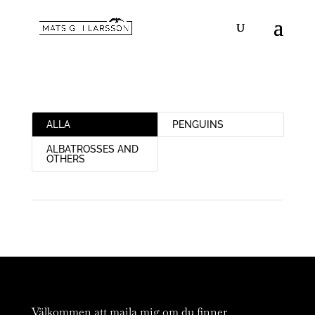
ALLA
PENGUINS
ALBATROSSES AND
OTHERS
Välkommen att maila mig om du finner