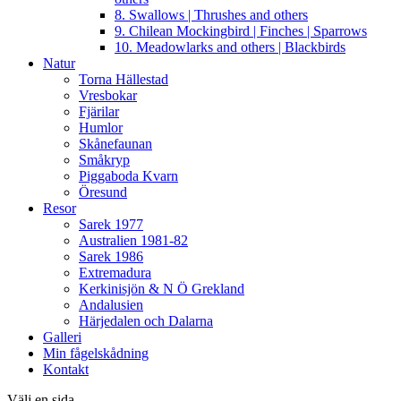
8. Swallows | Thrushes and others
9. Chilean Mockingbird | Finches | Sparrows
10. Meadowlarks and others | Blackbirds
Natur
Torna Hällestad
Vresbokar
Fjärilar
Humlor
Skånefaunan
Småkryp
Piggaboda Kvarn
Öresund
Resor
Sarek 1977
Australien 1981-82
Sarek 1986
Extremadura
Kerkinisjön & N Ö Grekland
Andalusien
Härjedalen och Dalarna
Galleri
Min fågelskådning
Kontakt
Välj en sida