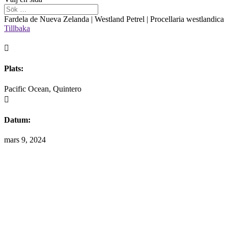
Fardela de Nueva Zelanda | Westland Petrel | Procellaria westlandica
Tillbaka

Plats:
Pacific Ocean, Quintero

Datum:
mars 9, 2024
Välkommen att maila mig om du finner information på hemsidan
som du anser bör korrigeras.
Alla fotografier är skyddade enligt upphovsrättslagen.