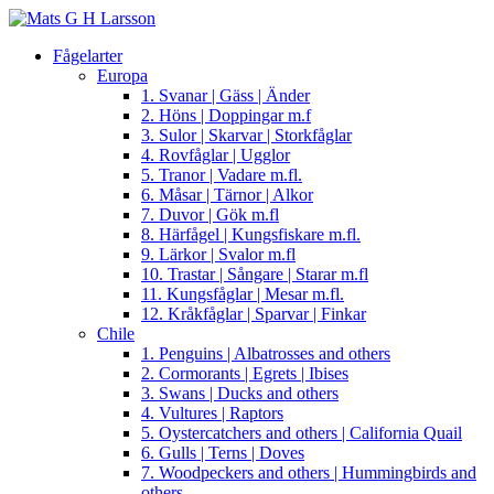
Fågelarter
Europa
1. Svanar | Gäss | Änder
2. Höns | Doppingar m.f
3. Sulor | Skarvar | Storkfåglar
4. Rovfåglar | Ugglor
5. Tranor | Vadare m.fl.
6. Måsar | Tärnor | Alkor
7. Duvor | Gök m.fl
8. Härfågel | Kungsfiskare m.fl.
9. Lärkor | Svalor m.fl
10. Trastar | Sångare | Starar m.fl
11. Kungsfåglar | Mesar m.fl.
12. Kråkfåglar | Sparvar | Finkar
Chile
1. Penguins | Albatrosses and others
2. Cormorants | Egrets | Ibises
3. Swans | Ducks and others
4. Vultures | Raptors
5. Oystercatchers and others | California Quail
6. Gulls | Terns | Doves
7. Woodpeckers and others | Hummingbirds and
others