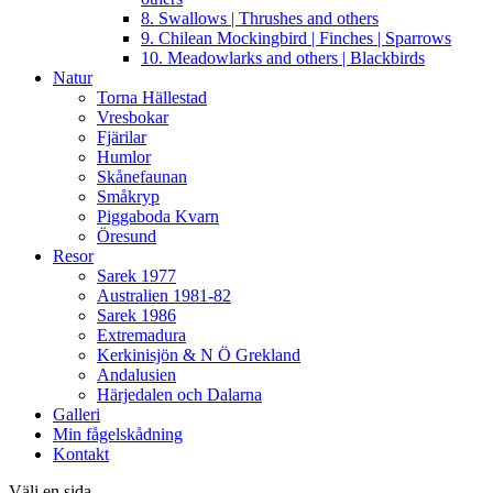
8. Swallows | Thrushes and others
9. Chilean Mockingbird | Finches | Sparrows
10. Meadowlarks and others | Blackbirds
Natur
Torna Hällestad
Vresbokar
Fjärilar
Humlor
Skånefaunan
Småkryp
Piggaboda Kvarn
Öresund
Resor
Sarek 1977
Australien 1981-82
Sarek 1986
Extremadura
Kerkinisjön & N Ö Grekland
Andalusien
Härjedalen och Dalarna
Galleri
Min fågelskådning
Kontakt
Välj en sida