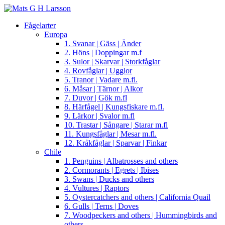
Fågelarter
Europa
1. Svanar | Gäss | Änder
2. Höns | Doppingar m.f
3. Sulor | Skarvar | Storkfåglar
4. Rovfåglar | Ugglor
5. Tranor | Vadare m.fl.
6. Måsar | Tärnor | Alkor
7. Duvor | Gök m.fl
8. Härfågel | Kungsfiskare m.fl.
9. Lärkor | Svalor m.fl
10. Trastar | Sångare | Starar m.fl
11. Kungsfåglar | Mesar m.fl.
12. Kråkfåglar | Sparvar | Finkar
Chile
1. Penguins | Albatrosses and others
2. Cormorants | Egrets | Ibises
3. Swans | Ducks and others
4. Vultures | Raptors
5. Oystercatchers and others | California Quail
6. Gulls | Terns | Doves
7. Woodpeckers and others | Hummingbirds and
others