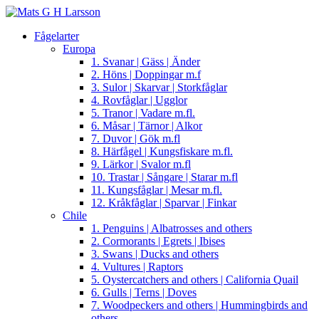
Fågelarter
Europa
1. Svanar | Gäss | Änder
2. Höns | Doppingar m.f
3. Sulor | Skarvar | Storkfåglar
4. Rovfåglar | Ugglor
5. Tranor | Vadare m.fl.
6. Måsar | Tärnor | Alkor
7. Duvor | Gök m.fl
8. Härfågel | Kungsfiskare m.fl.
9. Lärkor | Svalor m.fl
10. Trastar | Sångare | Starar m.fl
11. Kungsfåglar | Mesar m.fl.
12. Kråkfåglar | Sparvar | Finkar
Chile
1. Penguins | Albatrosses and others
2. Cormorants | Egrets | Ibises
3. Swans | Ducks and others
4. Vultures | Raptors
5. Oystercatchers and others | California Quail
6. Gulls | Terns | Doves
7. Woodpeckers and others | Hummingbirds and
others