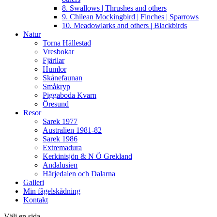
8. Swallows | Thrushes and others
9. Chilean Mockingbird | Finches | Sparrows
10. Meadowlarks and others | Blackbirds
Natur
Torna Hällestad
Vresbokar
Fjärilar
Humlor
Skånefaunan
Småkryp
Piggaboda Kvarn
Öresund
Resor
Sarek 1977
Australien 1981-82
Sarek 1986
Extremadura
Kerkinisjön & N Ö Grekland
Andalusien
Härjedalen och Dalarna
Galleri
Min fågelskådning
Kontakt
Välj en sida