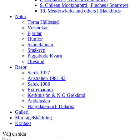
9. Chilean Mockingbird | Finches | Sparrows
10. Meadowlarks and others | Blackbirds
Natur
Torna Hällestad
Vresbokar
Fjärilar
Humlor
Skånefaunan
Småkryp
Piggaboda Kvarn
Öresund
Resor
Sarek 1977
Australien 1981-82
Sarek 1986
Extremadura
Kerkinisjön & N Ö Grekland
Andalusien
Härjedalen och Dalarna
Galleri
Min fågelskådning
Kontakt
Välj en sida