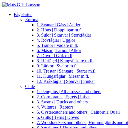
Fågelarter
Europa
1. Svanar | Gäss | Änder
2. Höns | Doppingar m.f
3. Sulor | Skarvar | Storkfåglar
4. Rovfåglar | Ugglor
5. Tranor | Vadare m.fl.
6. Måsar | Tärnor | Alkor
7. Duvor | Gök m.fl
8. Härfågel | Kungsfiskare m.fl.
9. Lärkor | Svalor m.fl
10. Trastar | Sångare | Starar m.fl
11. Kungsfåglar | Mesar m.fl.
12. Kråkfåglar | Sparvar | Finkar
Chile
1. Penguins | Albatrosses and others
2. Cormorants | Egrets | Ibises
3. Swans | Ducks and others
4. Vultures | Raptors
5. Oystercatchers and others | California Quail
6. Gulls | Terns | Doves
7. Woodpeckers and others | Hummingbirds and ot
8. Swallows | Thrushes and others