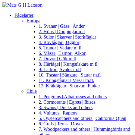
Fågelarter
Europa
1. Svanar | Gäss | Änder
2. Höns | Doppingar m.f
3. Sulor | Skarvar | Storkfåglar
4. Rovfåglar | Ugglor
5. Tranor | Vadare m.fl.
6. Måsar | Tärnor | Alkor
7. Duvor | Gök m.fl
8. Härfågel | Kungsfiskare m.fl.
9. Lärkor | Svalor m.fl
10. Trastar | Sångare | Starar m.fl
11. Kungsfåglar | Mesar m.fl.
12. Kråkfåglar | Sparvar | Finkar
Chile
1. Penguins | Albatrosses and others
2. Cormorants | Egrets | Ibises
3. Swans | Ducks and others
4. Vultures | Raptors
5. Oystercatchers and others | California Quail
6. Gulls | Terns | Doves
7. Woodpeckers and others | Hummingbirds and
others