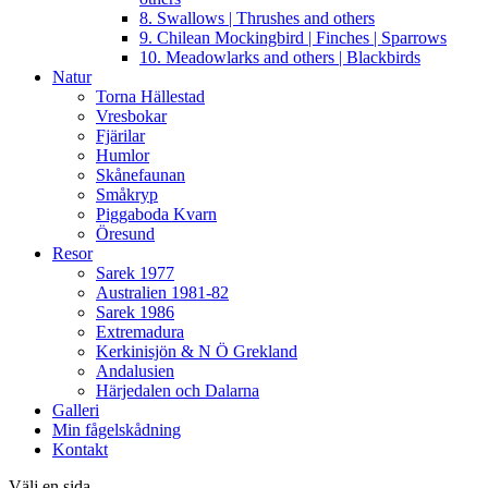
8. Swallows | Thrushes and others
9. Chilean Mockingbird | Finches | Sparrows
10. Meadowlarks and others | Blackbirds
Natur
Torna Hällestad
Vresbokar
Fjärilar
Humlor
Skånefaunan
Småkryp
Piggaboda Kvarn
Öresund
Resor
Sarek 1977
Australien 1981-82
Sarek 1986
Extremadura
Kerkinisjön & N Ö Grekland
Andalusien
Härjedalen och Dalarna
Galleri
Min fågelskådning
Kontakt
Välj en sida