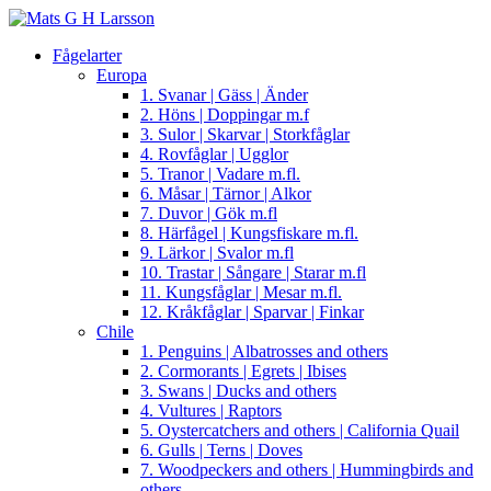
Fågelarter
Europa
1. Svanar | Gäss | Änder
2. Höns | Doppingar m.f
3. Sulor | Skarvar | Storkfåglar
4. Rovfåglar | Ugglor
5. Tranor | Vadare m.fl.
6. Måsar | Tärnor | Alkor
7. Duvor | Gök m.fl
8. Härfågel | Kungsfiskare m.fl.
9. Lärkor | Svalor m.fl
10. Trastar | Sångare | Starar m.fl
11. Kungsfåglar | Mesar m.fl.
12. Kråkfåglar | Sparvar | Finkar
Chile
1. Penguins | Albatrosses and others
2. Cormorants | Egrets | Ibises
3. Swans | Ducks and others
4. Vultures | Raptors
5. Oystercatchers and others | California Quail
6. Gulls | Terns | Doves
7. Woodpeckers and others | Hummingbirds and
others