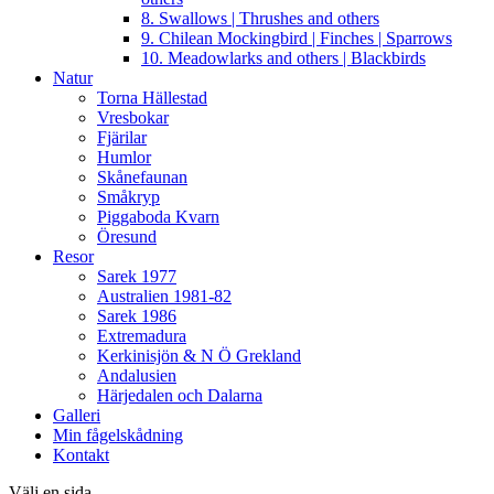
8. Swallows | Thrushes and others
9. Chilean Mockingbird | Finches | Sparrows
10. Meadowlarks and others | Blackbirds
Natur
Torna Hällestad
Vresbokar
Fjärilar
Humlor
Skånefaunan
Småkryp
Piggaboda Kvarn
Öresund
Resor
Sarek 1977
Australien 1981-82
Sarek 1986
Extremadura
Kerkinisjön & N Ö Grekland
Andalusien
Härjedalen och Dalarna
Galleri
Min fågelskådning
Kontakt
Välj en sida