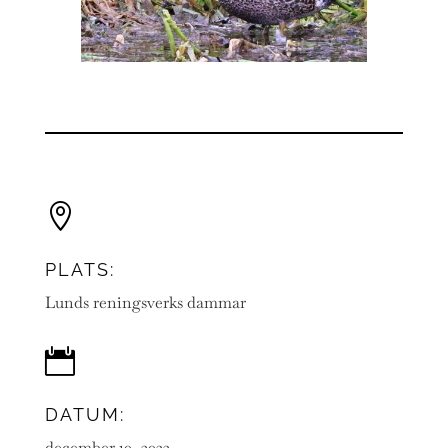

PLATS:
Lunds reningsverks dammar

DATUM:
december 10, 2022