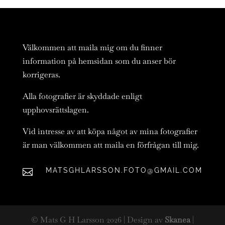
Välkommen att maila mig om du finner
information på hemsidan som du anser bör
korrigeras.
Alla fotografier är skyddade enligt
upphovsrättslagen.
Vid intresse av att köpa något av mina fotografier
är man välkommen att maila en förfrågan till mig.
MATSGHLARSSON.FOTO@GMAIL.COM

© Mats G H Larsson
2026
| Design av
Skanea
|