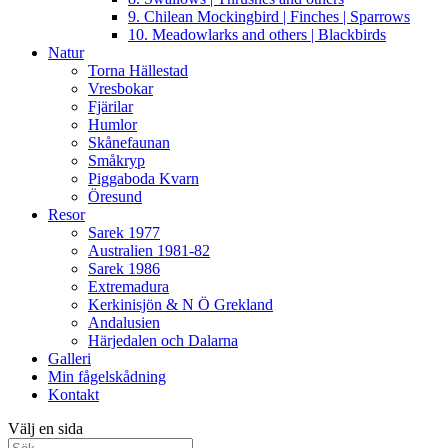
9. Chilean Mockingbird | Finches | Sparrows
10. Meadowlarks and others | Blackbirds
Natur
Torna Hällestad
Vresbokar
Fjärilar
Humlor
Skånefaunan
Småkryp
Piggaboda Kvarn
Öresund
Resor
Sarek 1977
Australien 1981-82
Sarek 1986
Extremadura
Kerkinisjön & N Ö Grekland
Andalusien
Härjedalen och Dalarna
Galleri
Min fågelskådning
Kontakt
Välj en sida