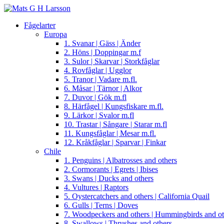
Fågelarter
Europa
1. Svanar | Gäss | Änder
2. Höns | Doppingar m.f
3. Sulor | Skarvar | Storkfåglar
4. Rovfåglar | Ugglor
5. Tranor | Vadare m.fl.
6. Måsar | Tärnor | Alkor
7. Duvor | Gök m.fl
8. Härfågel | Kungsfiskare m.fl.
9. Lärkor | Svalor m.fl
10. Trastar | Sångare | Starar m.fl
11. Kungsfåglar | Mesar m.fl.
12. Kråkfåglar | Sparvar | Finkar
Chile
1. Penguins | Albatrosses and others
2. Cormorants | Egrets | Ibises
3. Swans | Ducks and others
4. Vultures | Raptors
5. Oystercatchers and others | California Quail
6. Gulls | Terns | Doves
7. Woodpeckers and others | Hummingbirds and ot
8. Swallows | Thrushes and others