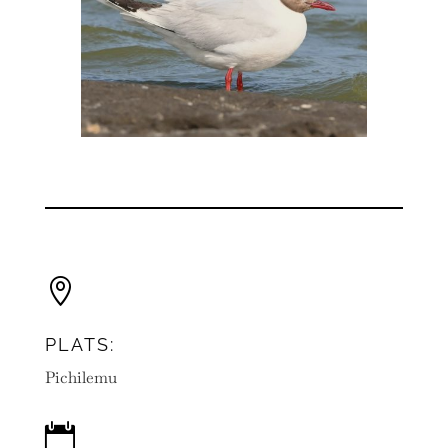

PLATS:
Pichilemu
