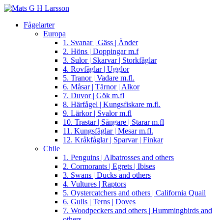
Fågelarter
Europa
1. Svanar | Gäss | Änder
2. Höns | Doppingar m.f
3. Sulor | Skarvar | Storkfåglar
4. Rovfåglar | Ugglor
5. Tranor | Vadare m.fl.
6. Måsar | Tärnor | Alkor
7. Duvor | Gök m.fl
8. Härfågel | Kungsfiskare m.fl.
9. Lärkor | Svalor m.fl
10. Trastar | Sångare | Starar m.fl
11. Kungsfåglar | Mesar m.fl.
12. Kråkfåglar | Sparvar | Finkar
Chile
1. Penguins | Albatrosses and others
2. Cormorants | Egrets | Ibises
3. Swans | Ducks and others
4. Vultures | Raptors
5. Oystercatchers and others | California Quail
6. Gulls | Terns | Doves
7. Woodpeckers and others | Hummingbirds and
others