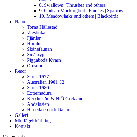
8. Swallows | Thrushes and others
9. Chilean Mockingbird | Finches | Sparrows
10. Meadowlarks and others | Blackbirds
Natur
Torna Hällestad
Vresbokar
Fjärilar
Humlor
Skånefaunan
Småkryp
Piggaboda Kvarn
Öresund
Resor
Sarek 1977
Australien 1981-82
Sarek 1986
Extremadura
Kerkinisjön & N Ö Grekland
Andalusien
Härjedalen och Dalarna
Galleri
Min fågelskådning
Kontakt
Välj en sida