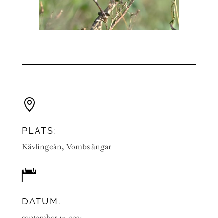

PLATS:
Kävlingeån, Vombs ängar

DATUM:
september 17, 2021