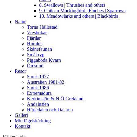
8. Swallows | Thrushes and others
9. Chilean Mockingbird | Finches | Sparrows
10. Meadowlarks and others | Blackbirds
Natur
Torna Hällestad
Vresbokar
Fjärilar
Humlor
Skånefaunan
Småkryp
Piggaboda Kvarn
Öresund
Resor
Sarek 1977
Australien 1981-82
Sarek 1986
Extremadura
Kerkinisjön & N Ö Grekland
Andalusien
Härjedalen och Dalarna
Galleri
Min fågelskådning
Kontakt
Välj en sida