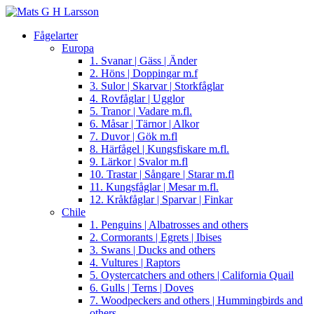
Fågelarter
Europa
1. Svanar | Gäss | Änder
2. Höns | Doppingar m.f
3. Sulor | Skarvar | Storkfåglar
4. Rovfåglar | Ugglor
5. Tranor | Vadare m.fl.
6. Måsar | Tärnor | Alkor
7. Duvor | Gök m.fl
8. Härfågel | Kungsfiskare m.fl.
9. Lärkor | Svalor m.fl
10. Trastar | Sångare | Starar m.fl
11. Kungsfåglar | Mesar m.fl.
12. Kråkfåglar | Sparvar | Finkar
Chile
1. Penguins | Albatrosses and others
2. Cormorants | Egrets | Ibises
3. Swans | Ducks and others
4. Vultures | Raptors
5. Oystercatchers and others | California Quail
6. Gulls | Terns | Doves
7. Woodpeckers and others | Hummingbirds and
others