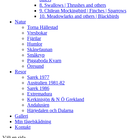
8. Swallows | Thrushes and others
9. Chilean Mockingbird | Finches | Sparrows
10. Meadowlarks and others | Blackbirds
Natur
Torna Hällestad
Vresbokar
Fjärilar
Humlor
Skånefaunan
Småkryp
Piggaboda Kvarn
Öresund
Resor
Sarek 1977
Australien 1981-82
Sarek 1986
Extremadura
Kerkinisjön & N Ö Grekland
Andalusien
Härjedalen och Dalarna
Galleri
Min fågelskådning
Kontakt
Välj en sida