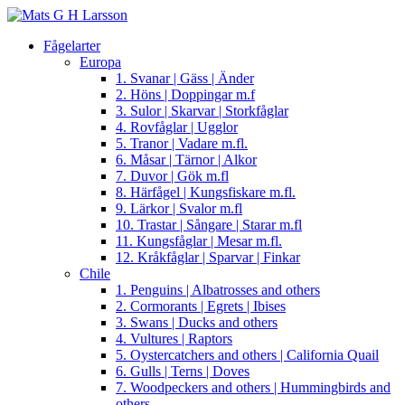
Fågelarter
Europa
1. Svanar | Gäss | Änder
2. Höns | Doppingar m.f
3. Sulor | Skarvar | Storkfåglar
4. Rovfåglar | Ugglor
5. Tranor | Vadare m.fl.
6. Måsar | Tärnor | Alkor
7. Duvor | Gök m.fl
8. Härfågel | Kungsfiskare m.fl.
9. Lärkor | Svalor m.fl
10. Trastar | Sångare | Starar m.fl
11. Kungsfåglar | Mesar m.fl.
12. Kråkfåglar | Sparvar | Finkar
Chile
1. Penguins | Albatrosses and others
2. Cormorants | Egrets | Ibises
3. Swans | Ducks and others
4. Vultures | Raptors
5. Oystercatchers and others | California Quail
6. Gulls | Terns | Doves
7. Woodpeckers and others | Hummingbirds and
others