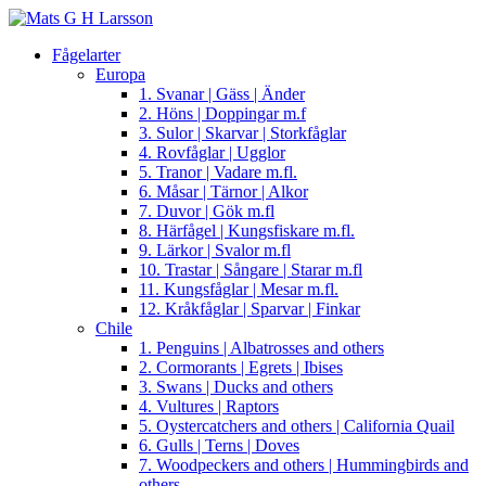
Fågelarter
Europa
1. Svanar | Gäss | Änder
2. Höns | Doppingar m.f
3. Sulor | Skarvar | Storkfåglar
4. Rovfåglar | Ugglor
5. Tranor | Vadare m.fl.
6. Måsar | Tärnor | Alkor
7. Duvor | Gök m.fl
8. Härfågel | Kungsfiskare m.fl.
9. Lärkor | Svalor m.fl
10. Trastar | Sångare | Starar m.fl
11. Kungsfåglar | Mesar m.fl.
12. Kråkfåglar | Sparvar | Finkar
Chile
1. Penguins | Albatrosses and others
2. Cormorants | Egrets | Ibises
3. Swans | Ducks and others
4. Vultures | Raptors
5. Oystercatchers and others | California Quail
6. Gulls | Terns | Doves
7. Woodpeckers and others | Hummingbirds and
others