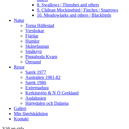
8. Swallows | Thrushes and others
9. Chilean Mockingbird | Finches | Sparrows
10. Meadowlarks and others | Blackbirds
Natur
Torna Hällestad
Vresbokar
Fjärilar
Humlor
Skånefaunan
Småkryp
Piggaboda Kvarn
Öresund
Resor
Sarek 1977
Australien 1981-82
Sarek 1986
Extremadura
Kerkinisjön & N Ö Grekland
Andalusien
Härjedalen och Dalarna
Galleri
Min fågelskådning
Kontakt
Välj en sida