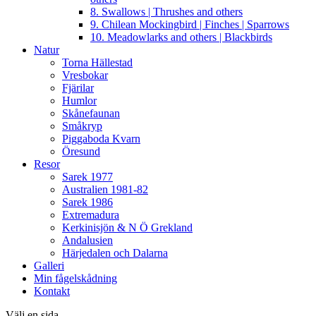
8. Swallows | Thrushes and others
9. Chilean Mockingbird | Finches | Sparrows
10. Meadowlarks and others | Blackbirds
Natur
Torna Hällestad
Vresbokar
Fjärilar
Humlor
Skånefaunan
Småkryp
Piggaboda Kvarn
Öresund
Resor
Sarek 1977
Australien 1981-82
Sarek 1986
Extremadura
Kerkinisjön & N Ö Grekland
Andalusien
Härjedalen och Dalarna
Galleri
Min fågelskådning
Kontakt
Välj en sida