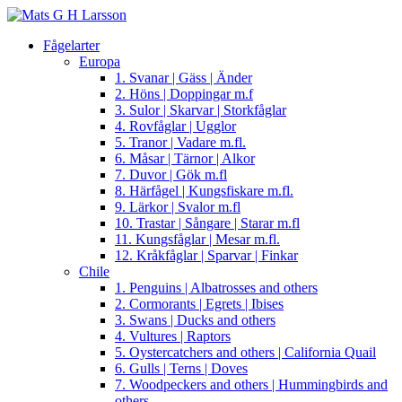
Fågelarter
Europa
1. Svanar | Gäss | Änder
2. Höns | Doppingar m.f
3. Sulor | Skarvar | Storkfåglar
4. Rovfåglar | Ugglor
5. Tranor | Vadare m.fl.
6. Måsar | Tärnor | Alkor
7. Duvor | Gök m.fl
8. Härfågel | Kungsfiskare m.fl.
9. Lärkor | Svalor m.fl
10. Trastar | Sångare | Starar m.fl
11. Kungsfåglar | Mesar m.fl.
12. Kråkfåglar | Sparvar | Finkar
Chile
1. Penguins | Albatrosses and others
2. Cormorants | Egrets | Ibises
3. Swans | Ducks and others
4. Vultures | Raptors
5. Oystercatchers and others | California Quail
6. Gulls | Terns | Doves
7. Woodpeckers and others | Hummingbirds and
others