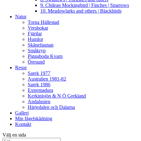
9. Chilean Mockingbird | Finches | Sparrows
10. Meadowlarks and others | Blackbirds
Natur
Torna Hällestad
Vresbokar
Fjärilar
Humlor
Skånefaunan
Småkryp
Piggaboda Kvarn
Öresund
Resor
Sarek 1977
Australien 1981-82
Sarek 1986
Extremadura
Kerkinisjön & N Ö Grekland
Andalusien
Härjedalen och Dalarna
Galleri
Min fågelskådning
Kontakt
Välj en sida