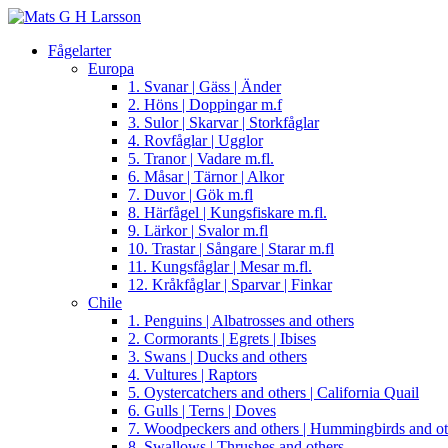
Fågelarter
Europa
1. Svanar | Gäss | Änder
2. Höns | Doppingar m.f
3. Sulor | Skarvar | Storkfåglar
4. Rovfåglar | Ugglor
5. Tranor | Vadare m.fl.
6. Måsar | Tärnor | Alkor
7. Duvor | Gök m.fl
8. Härfågel | Kungsfiskare m.fl.
9. Lärkor | Svalor m.fl
10. Trastar | Sångare | Starar m.fl
11. Kungsfåglar | Mesar m.fl.
12. Kråkfåglar | Sparvar | Finkar
Chile
1. Penguins | Albatrosses and others
2. Cormorants | Egrets | Ibises
3. Swans | Ducks and others
4. Vultures | Raptors
5. Oystercatchers and others | California Quail
6. Gulls | Terns | Doves
7. Woodpeckers and others | Hummingbirds and ot
8. Swallows | Thrushes and others