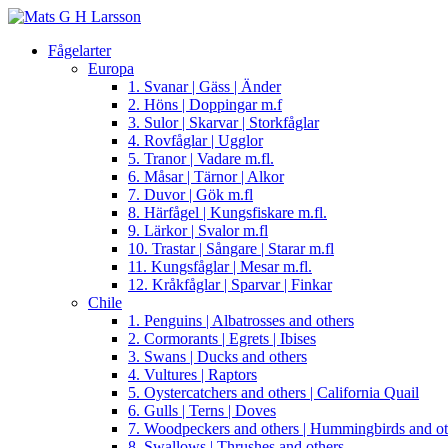
Fågelarter
Europa
1. Svanar | Gäss | Änder
2. Höns | Doppingar m.f
3. Sulor | Skarvar | Storkfåglar
4. Rovfåglar | Ugglor
5. Tranor | Vadare m.fl.
6. Måsar | Tärnor | Alkor
7. Duvor | Gök m.fl
8. Härfågel | Kungsfiskare m.fl.
9. Lärkor | Svalor m.fl
10. Trastar | Sångare | Starar m.fl
11. Kungsfåglar | Mesar m.fl.
12. Kråkfåglar | Sparvar | Finkar
Chile
1. Penguins | Albatrosses and others
2. Cormorants | Egrets | Ibises
3. Swans | Ducks and others
4. Vultures | Raptors
5. Oystercatchers and others | California Quail
6. Gulls | Terns | Doves
7. Woodpeckers and others | Hummingbirds and ot
8. Swallows | Thrushes and others