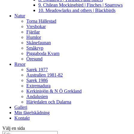
9. Chilean Mockingbird | Finches | Sparrows
10. Meadowlarks and others | Blackbirds
Natur
Torna Hällestad
Vresbokar
Fjärilar
Humlor
Skånefaunan
Småkryp
Piggaboda Kvarn
Öresund
Resor
Sarek 1977
Australien 1981-82
Sarek 1986
Extremadura
Kerkinisjön & N Ö Grekland
Andalusien
Härjedalen och Dalarna
Galleri
Min fågelskådning
Kontakt
Välj en sida