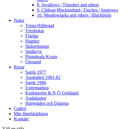
8. Swallows | Thrushes and others
9. Chilean Mockingbird | Finches | Sparrows
10. Meadowlarks and others | Blackbirds
Natur
Torna Hällestad
Vresbokar
Fjärilar
Humlor
Skånefaunan
Småkryp
Piggaboda Kvarn
Öresund
Resor
Sarek 1977
Australien 1981-82
Sarek 1986
Extremadura
Kerkinisjön & N Ö Grekland
Andalusien
Härjedalen och Dalarna
Galleri
Min fågelskådning
Kontakt
Välj en sida