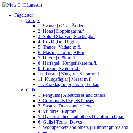
Fågelarter
Europa
1. Svanar | Gäss | Änder
2. Höns | Doppingar m.f
3. Sulor | Skarvar | Storkfåglar
4. Rovfåglar | Ugglor
5. Tranor | Vadare m.fl.
6. Måsar | Tärnor | Alkor
7. Duvor | Gök m.fl
8. Härfågel | Kungsfiskare m.fl.
9. Lärkor | Svalor m.fl
10. Trastar | Sångare | Starar m.fl
11. Kungsfåglar | Mesar m.fl.
12. Kråkfåglar | Sparvar | Finkar
Chile
1. Penguins | Albatrosses and others
2. Cormorants | Egrets | Ibises
3. Swans | Ducks and others
4. Vultures | Raptors
5. Oystercatchers and others | California Quail
6. Gulls | Terns | Doves
7. Woodpeckers and others | Hummingbirds and
others