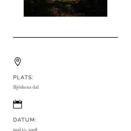

PLATS:
Björkens dal

DATUM:
maj 15, 2008