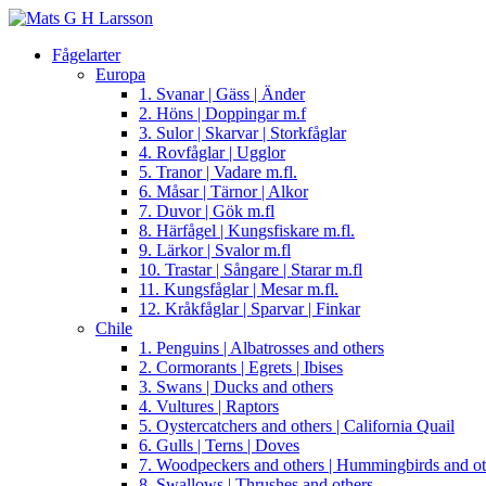
Fågelarter
Europa
1. Svanar | Gäss | Änder
2. Höns | Doppingar m.f
3. Sulor | Skarvar | Storkfåglar
4. Rovfåglar | Ugglor
5. Tranor | Vadare m.fl.
6. Måsar | Tärnor | Alkor
7. Duvor | Gök m.fl
8. Härfågel | Kungsfiskare m.fl.
9. Lärkor | Svalor m.fl
10. Trastar | Sångare | Starar m.fl
11. Kungsfåglar | Mesar m.fl.
12. Kråkfåglar | Sparvar | Finkar
Chile
1. Penguins | Albatrosses and others
2. Cormorants | Egrets | Ibises
3. Swans | Ducks and others
4. Vultures | Raptors
5. Oystercatchers and others | California Quail
6. Gulls | Terns | Doves
7. Woodpeckers and others | Hummingbirds and ot
8. Swallows | Thrushes and others