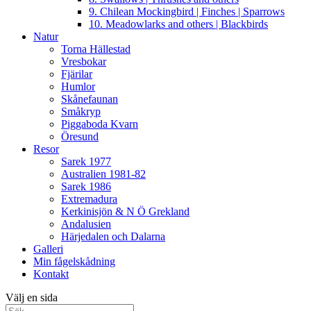
9. Chilean Mockingbird | Finches | Sparrows
10. Meadowlarks and others | Blackbirds
Natur
Torna Hällestad
Vresbokar
Fjärilar
Humlor
Skånefaunan
Småkryp
Piggaboda Kvarn
Öresund
Resor
Sarek 1977
Australien 1981-82
Sarek 1986
Extremadura
Kerkinisjön & N Ö Grekland
Andalusien
Härjedalen och Dalarna
Galleri
Min fågelskådning
Kontakt
Välj en sida