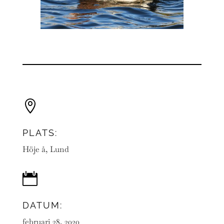

PLATS:
Höje å, Lund

DATUM:
februari 28, 2020