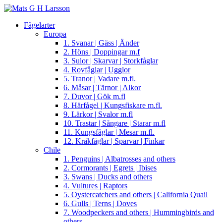
Fågelarter
Europa
1. Svanar | Gäss | Änder
2. Höns | Doppingar m.f
3. Sulor | Skarvar | Storkfåglar
4. Rovfåglar | Ugglor
5. Tranor | Vadare m.fl.
6. Måsar | Tärnor | Alkor
7. Duvor | Gök m.fl
8. Härfågel | Kungsfiskare m.fl.
9. Lärkor | Svalor m.fl
10. Trastar | Sångare | Starar m.fl
11. Kungsfåglar | Mesar m.fl.
12. Kråkfåglar | Sparvar | Finkar
Chile
1. Penguins | Albatrosses and others
2. Cormorants | Egrets | Ibises
3. Swans | Ducks and others
4. Vultures | Raptors
5. Oystercatchers and others | California Quail
6. Gulls | Terns | Doves
7. Woodpeckers and others | Hummingbirds and
others