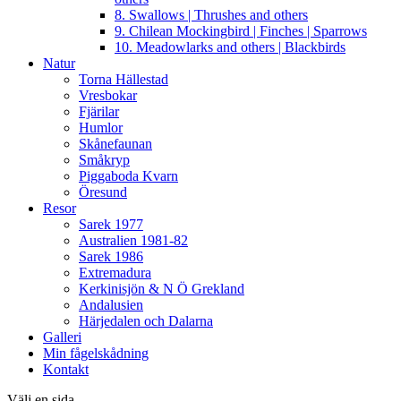
8. Swallows | Thrushes and others
9. Chilean Mockingbird | Finches | Sparrows
10. Meadowlarks and others | Blackbirds
Natur
Torna Hällestad
Vresbokar
Fjärilar
Humlor
Skånefaunan
Småkryp
Piggaboda Kvarn
Öresund
Resor
Sarek 1977
Australien 1981-82
Sarek 1986
Extremadura
Kerkinisjön & N Ö Grekland
Andalusien
Härjedalen och Dalarna
Galleri
Min fågelskådning
Kontakt
Välj en sida