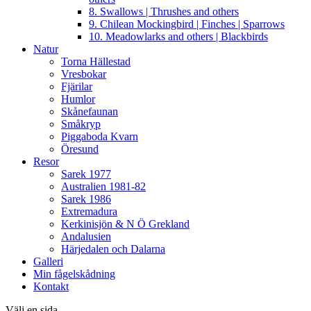
8. Swallows | Thrushes and others
9. Chilean Mockingbird | Finches | Sparrows
10. Meadowlarks and others | Blackbirds
Natur
Torna Hällestad
Vresbokar
Fjärilar
Humlor
Skånefaunan
Småkryp
Piggaboda Kvarn
Öresund
Resor
Sarek 1977
Australien 1981-82
Sarek 1986
Extremadura
Kerkinisjön & N Ö Grekland
Andalusien
Härjedalen och Dalarna
Galleri
Min fågelskådning
Kontakt
Välj en sida