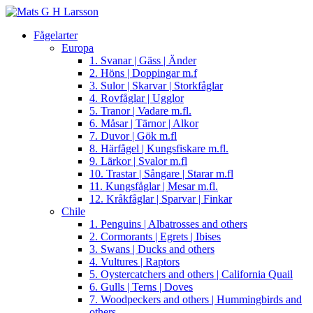
Fågelarter
Europa
1. Svanar | Gäss | Änder
2. Höns | Doppingar m.f
3. Sulor | Skarvar | Storkfåglar
4. Rovfåglar | Ugglor
5. Tranor | Vadare m.fl.
6. Måsar | Tärnor | Alkor
7. Duvor | Gök m.fl
8. Härfågel | Kungsfiskare m.fl.
9. Lärkor | Svalor m.fl
10. Trastar | Sångare | Starar m.fl
11. Kungsfåglar | Mesar m.fl.
12. Kråkfåglar | Sparvar | Finkar
Chile
1. Penguins | Albatrosses and others
2. Cormorants | Egrets | Ibises
3. Swans | Ducks and others
4. Vultures | Raptors
5. Oystercatchers and others | California Quail
6. Gulls | Terns | Doves
7. Woodpeckers and others | Hummingbirds and
others