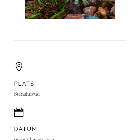

PLATS:
Stenshuvud

DATUM:
september 29, 2012