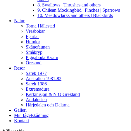
8. Swallows | Thrushes and others
9. Chilean Mockingbird | Finches | Sparrows
10. Meadowlarks and others | Blackbirds
Natur
Torna Hällestad
Vresbokar
Fjärilar
Humlor
Skånefaunan
Småkryp
Piggaboda Kvarn
Öresund
Resor
Sarek 1977
Australien 1981-82
Sarek 1986
Extremadura
Kerkinisjön & N Ö Grekland
Andalusien
Härjedalen och Dalarna
Galleri
Min fågelskådning
Kontakt
Välj en sida