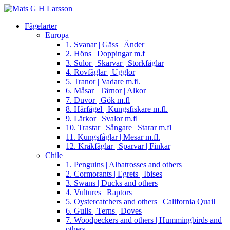
Fågelarter
Europa
1. Svanar | Gäss | Änder
2. Höns | Doppingar m.f
3. Sulor | Skarvar | Storkfåglar
4. Rovfåglar | Ugglor
5. Tranor | Vadare m.fl.
6. Måsar | Tärnor | Alkor
7. Duvor | Gök m.fl
8. Härfågel | Kungsfiskare m.fl.
9. Lärkor | Svalor m.fl
10. Trastar | Sångare | Starar m.fl
11. Kungsfåglar | Mesar m.fl.
12. Kråkfåglar | Sparvar | Finkar
Chile
1. Penguins | Albatrosses and others
2. Cormorants | Egrets | Ibises
3. Swans | Ducks and others
4. Vultures | Raptors
5. Oystercatchers and others | California Quail
6. Gulls | Terns | Doves
7. Woodpeckers and others | Hummingbirds and
others