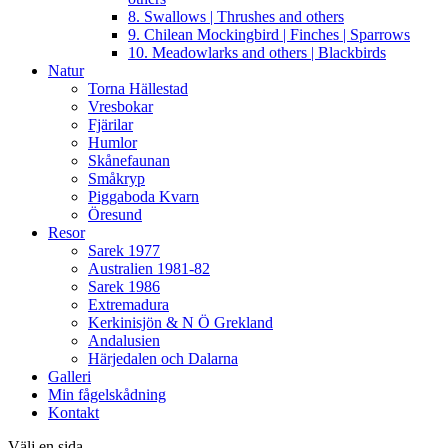
8. Swallows | Thrushes and others
9. Chilean Mockingbird | Finches | Sparrows
10. Meadowlarks and others | Blackbirds
Natur
Torna Hällestad
Vresbokar
Fjärilar
Humlor
Skånefaunan
Småkryp
Piggaboda Kvarn
Öresund
Resor
Sarek 1977
Australien 1981-82
Sarek 1986
Extremadura
Kerkinisjön & N Ö Grekland
Andalusien
Härjedalen och Dalarna
Galleri
Min fågelskådning
Kontakt
Välj en sida