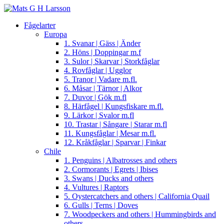
Fågelarter
Europa
1. Svanar | Gäss | Änder
2. Höns | Doppingar m.f
3. Sulor | Skarvar | Storkfåglar
4. Rovfåglar | Ugglor
5. Tranor | Vadare m.fl.
6. Måsar | Tärnor | Alkor
7. Duvor | Gök m.fl
8. Härfågel | Kungsfiskare m.fl.
9. Lärkor | Svalor m.fl
10. Trastar | Sångare | Starar m.fl
11. Kungsfåglar | Mesar m.fl.
12. Kråkfåglar | Sparvar | Finkar
Chile
1. Penguins | Albatrosses and others
2. Cormorants | Egrets | Ibises
3. Swans | Ducks and others
4. Vultures | Raptors
5. Oystercatchers and others | California Quail
6. Gulls | Terns | Doves
7. Woodpeckers and others | Hummingbirds and
others