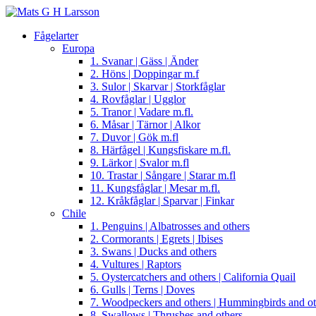
Fågelarter
Europa
1. Svanar | Gäss | Änder
2. Höns | Doppingar m.f
3. Sulor | Skarvar | Storkfåglar
4. Rovfåglar | Ugglor
5. Tranor | Vadare m.fl.
6. Måsar | Tärnor | Alkor
7. Duvor | Gök m.fl
8. Härfågel | Kungsfiskare m.fl.
9. Lärkor | Svalor m.fl
10. Trastar | Sångare | Starar m.fl
11. Kungsfåglar | Mesar m.fl.
12. Kråkfåglar | Sparvar | Finkar
Chile
1. Penguins | Albatrosses and others
2. Cormorants | Egrets | Ibises
3. Swans | Ducks and others
4. Vultures | Raptors
5. Oystercatchers and others | California Quail
6. Gulls | Terns | Doves
7. Woodpeckers and others | Hummingbirds and ot
8. Swallows | Thrushes and others