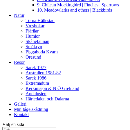
9. Chilean Mockingbird | Finches | Sparrows
10. Meadowlarks and others | Blackbirds
Natur
Torna Hällestad
Vresbokar
Fjärilar
Humlor
Skånefaunan
Småkryp
Piggaboda Kvarn
Öresund
Resor
Sarek 1977
Australien 1981-82
Sarek 1986
Extremadura
Kerkinisjön & N Ö Grekland
Andalusien
Härjedalen och Dalarna
Galleri
Min fågelskådning
Kontakt
Välj en sida