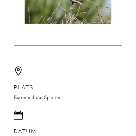

PLATS:
Extremadura, Spanien

DATUM: