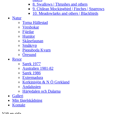
8. Swallows | Thrushes and others
9. Chilean Mockingbird | Finches | Sparrows
10. Meadowlarks and others | Blackbirds
Natur
Torna Hällestad
Vresbokar
Fjärilar
Humlor
Skånefaunan
Småkryp
Piggaboda Kvarn
Öresund
Resor
Sarek 1977
Australien 1981-82
Sarek 1986
Extremadura
Kerkinisjön & N Ö Grekland
Andalusien
Härjedalen och Dalarna
Galleri
Min fågelskådning
Kontakt
Välj en sida