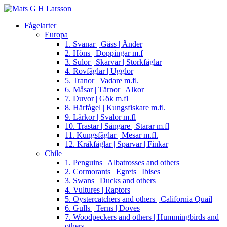
Fågelarter
Europa
1. Svanar | Gäss | Änder
2. Höns | Doppingar m.f
3. Sulor | Skarvar | Storkfåglar
4. Rovfåglar | Ugglor
5. Tranor | Vadare m.fl.
6. Måsar | Tärnor | Alkor
7. Duvor | Gök m.fl
8. Härfågel | Kungsfiskare m.fl.
9. Lärkor | Svalor m.fl
10. Trastar | Sångare | Starar m.fl
11. Kungsfåglar | Mesar m.fl.
12. Kråkfåglar | Sparvar | Finkar
Chile
1. Penguins | Albatrosses and others
2. Cormorants | Egrets | Ibises
3. Swans | Ducks and others
4. Vultures | Raptors
5. Oystercatchers and others | California Quail
6. Gulls | Terns | Doves
7. Woodpeckers and others | Hummingbirds and
others