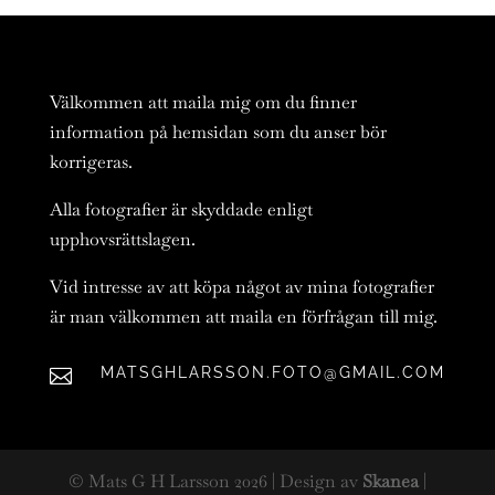
Välkommen att maila mig om du finner
information på hemsidan som du anser bör
korrigeras.
Alla fotografier är skyddade enligt
upphovsrättslagen.
Vid intresse av att köpa något av mina fotografier
är man välkommen att maila en förfrågan till mig.
MATSGHLARSSON.FOTO@GMAIL.COM

© Mats G H Larsson
2026
| Design av
Skanea
|