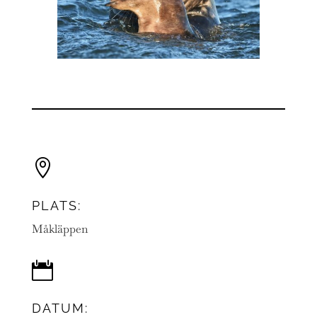

PLATS:
Måkläppen

DATUM: