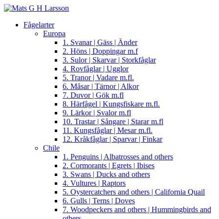
Fågelarter
Europa
1. Svanar | Gäss | Änder
2. Höns | Doppingar m.f
3. Sulor | Skarvar | Storkfåglar
4. Rovfåglar | Ugglor
5. Tranor | Vadare m.fl.
6. Måsar | Tärnor | Alkor
7. Duvor | Gök m.fl
8. Härfågel | Kungsfiskare m.fl.
9. Lärkor | Svalor m.fl
10. Trastar | Sångare | Starar m.fl
11. Kungsfåglar | Mesar m.fl.
12. Kråkfåglar | Sparvar | Finkar
Chile
1. Penguins | Albatrosses and others
2. Cormorants | Egrets | Ibises
3. Swans | Ducks and others
4. Vultures | Raptors
5. Oystercatchers and others | California Quail
6. Gulls | Terns | Doves
7. Woodpeckers and others | Hummingbirds and
others