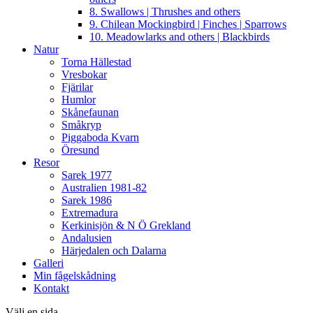
8. Swallows | Thrushes and others
9. Chilean Mockingbird | Finches | Sparrows
10. Meadowlarks and others | Blackbirds
Natur
Torna Hällestad
Vresbokar
Fjärilar
Humlor
Skånefaunan
Småkryp
Piggaboda Kvarn
Öresund
Resor
Sarek 1977
Australien 1981-82
Sarek 1986
Extremadura
Kerkinisjön & N Ö Grekland
Andalusien
Härjedalen och Dalarna
Galleri
Min fågelskådning
Kontakt
Välj en sida