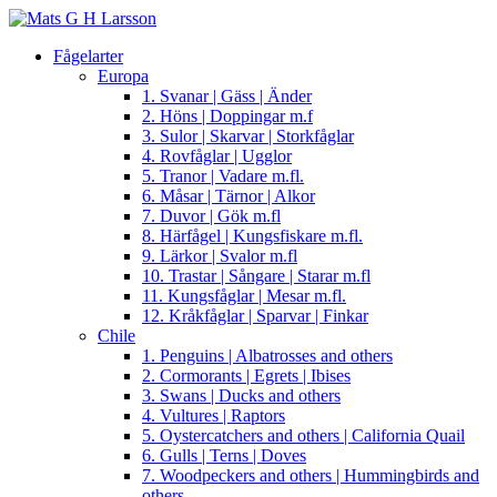
Fågelarter
Europa
1. Svanar | Gäss | Änder
2. Höns | Doppingar m.f
3. Sulor | Skarvar | Storkfåglar
4. Rovfåglar | Ugglor
5. Tranor | Vadare m.fl.
6. Måsar | Tärnor | Alkor
7. Duvor | Gök m.fl
8. Härfågel | Kungsfiskare m.fl.
9. Lärkor | Svalor m.fl
10. Trastar | Sångare | Starar m.fl
11. Kungsfåglar | Mesar m.fl.
12. Kråkfåglar | Sparvar | Finkar
Chile
1. Penguins | Albatrosses and others
2. Cormorants | Egrets | Ibises
3. Swans | Ducks and others
4. Vultures | Raptors
5. Oystercatchers and others | California Quail
6. Gulls | Terns | Doves
7. Woodpeckers and others | Hummingbirds and
others