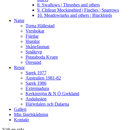
8. Swallows | Thrushes and others
9. Chilean Mockingbird | Finches | Sparrows
10. Meadowlarks and others | Blackbirds
Natur
Torna Hällestad
Vresbokar
Fjärilar
Humlor
Skånefaunan
Småkryp
Piggaboda Kvarn
Öresund
Resor
Sarek 1977
Australien 1981-82
Sarek 1986
Extremadura
Kerkinisjön & N Ö Grekland
Andalusien
Härjedalen och Dalarna
Galleri
Min fågelskådning
Kontakt
Välj en sida