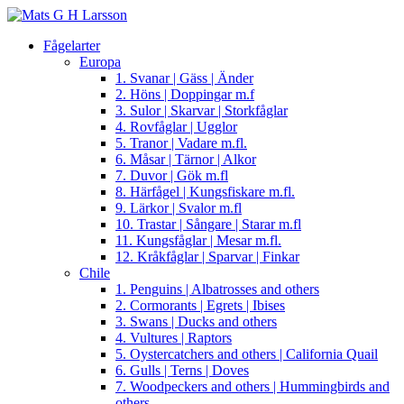
Fågelarter
Europa
1. Svanar | Gäss | Änder
2. Höns | Doppingar m.f
3. Sulor | Skarvar | Storkfåglar
4. Rovfåglar | Ugglor
5. Tranor | Vadare m.fl.
6. Måsar | Tärnor | Alkor
7. Duvor | Gök m.fl
8. Härfågel | Kungsfiskare m.fl.
9. Lärkor | Svalor m.fl
10. Trastar | Sångare | Starar m.fl
11. Kungsfåglar | Mesar m.fl.
12. Kråkfåglar | Sparvar | Finkar
Chile
1. Penguins | Albatrosses and others
2. Cormorants | Egrets | Ibises
3. Swans | Ducks and others
4. Vultures | Raptors
5. Oystercatchers and others | California Quail
6. Gulls | Terns | Doves
7. Woodpeckers and others | Hummingbirds and
others