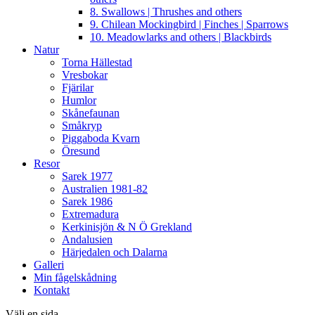
8. Swallows | Thrushes and others
9. Chilean Mockingbird | Finches | Sparrows
10. Meadowlarks and others | Blackbirds
Natur
Torna Hällestad
Vresbokar
Fjärilar
Humlor
Skånefaunan
Småkryp
Piggaboda Kvarn
Öresund
Resor
Sarek 1977
Australien 1981-82
Sarek 1986
Extremadura
Kerkinisjön & N Ö Grekland
Andalusien
Härjedalen och Dalarna
Galleri
Min fågelskådning
Kontakt
Välj en sida