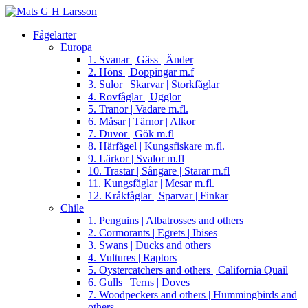
Fågelarter
Europa
1. Svanar | Gäss | Änder
2. Höns | Doppingar m.f
3. Sulor | Skarvar | Storkfåglar
4. Rovfåglar | Ugglor
5. Tranor | Vadare m.fl.
6. Måsar | Tärnor | Alkor
7. Duvor | Gök m.fl
8. Härfågel | Kungsfiskare m.fl.
9. Lärkor | Svalor m.fl
10. Trastar | Sångare | Starar m.fl
11. Kungsfåglar | Mesar m.fl.
12. Kråkfåglar | Sparvar | Finkar
Chile
1. Penguins | Albatrosses and others
2. Cormorants | Egrets | Ibises
3. Swans | Ducks and others
4. Vultures | Raptors
5. Oystercatchers and others | California Quail
6. Gulls | Terns | Doves
7. Woodpeckers and others | Hummingbirds and
others