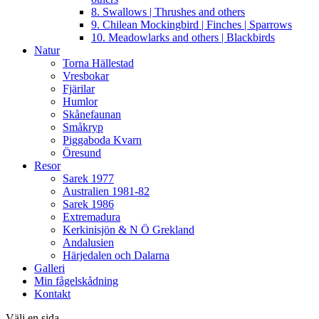
8. Swallows | Thrushes and others
9. Chilean Mockingbird | Finches | Sparrows
10. Meadowlarks and others | Blackbirds
Natur
Torna Hällestad
Vresbokar
Fjärilar
Humlor
Skånefaunan
Småkryp
Piggaboda Kvarn
Öresund
Resor
Sarek 1977
Australien 1981-82
Sarek 1986
Extremadura
Kerkinisjön & N Ö Grekland
Andalusien
Härjedalen och Dalarna
Galleri
Min fågelskådning
Kontakt
Välj en sida