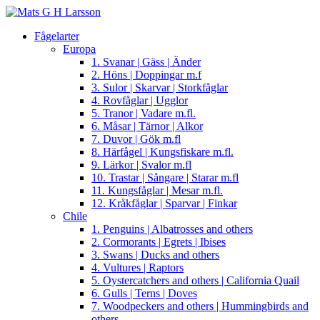
Fågelarter
Europa
1. Svanar | Gäss | Änder
2. Höns | Doppingar m.f
3. Sulor | Skarvar | Storkfåglar
4. Rovfåglar | Ugglor
5. Tranor | Vadare m.fl.
6. Måsar | Tärnor | Alkor
7. Duvor | Gök m.fl
8. Härfågel | Kungsfiskare m.fl.
9. Lärkor | Svalor m.fl
10. Trastar | Sångare | Starar m.fl
11. Kungsfåglar | Mesar m.fl.
12. Kråkfåglar | Sparvar | Finkar
Chile
1. Penguins | Albatrosses and others
2. Cormorants | Egrets | Ibises
3. Swans | Ducks and others
4. Vultures | Raptors
5. Oystercatchers and others | California Quail
6. Gulls | Terns | Doves
7. Woodpeckers and others | Hummingbirds and
others