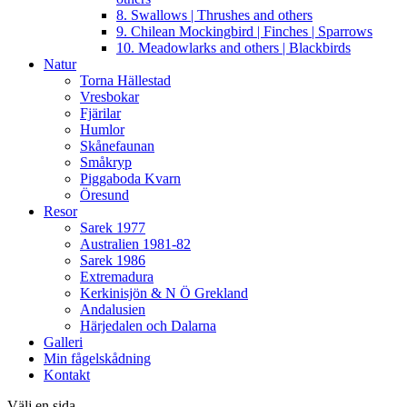
8. Swallows | Thrushes and others
9. Chilean Mockingbird | Finches | Sparrows
10. Meadowlarks and others | Blackbirds
Natur
Torna Hällestad
Vresbokar
Fjärilar
Humlor
Skånefaunan
Småkryp
Piggaboda Kvarn
Öresund
Resor
Sarek 1977
Australien 1981-82
Sarek 1986
Extremadura
Kerkinisjön & N Ö Grekland
Andalusien
Härjedalen och Dalarna
Galleri
Min fågelskådning
Kontakt
Välj en sida