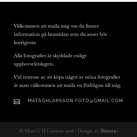
Välkommen att maila mig om du finner
information på hemsidan som du anser bör
korrigeras.
Alla fotografier är skyddade enligt
upphovsrättslagen.
Vid intresse av att köpa något av mina fotografier
är man välkommen att maila en förfrågan till mig.
MATSGHLARSSON.FOTO@GMAIL.COM

© Mats G H Larsson
2026
| Design av
Skanea
|