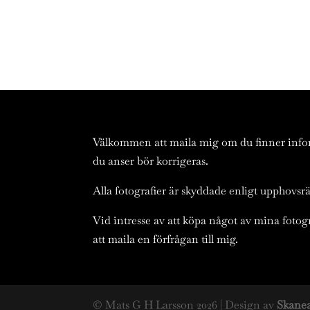
Välkommen att maila mig om du finner inf
du anser bör korrigeras.
Alla fotografier är skyddade enligt upphovsrä
Vid intresse av att köpa något av mina fot
att maila en förfrågan till mig.
© Mats G H Larsson
2026
| Design av
Skane