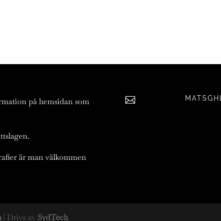
MATSGH

ormation på hemsidan som
ttslagen.
ografier är man välkommen
a
| Drivs av
SydTech