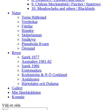
9. Chilean Mockingbird | Finches | Sparrows
10. Meadowlarks and others | Blackbirds
Natur
Torna Hällestad
Vresbokar
Fjärilar
Humlor
Skånefaunan
Småkryp
Piggaboda Kvarn
Öresund
Resor
Sarek 1977
Australien 1981-82
Sarek 1986
Extremadura
Kerkinisjön & N Ö Grekland
Andalusien
Härjedalen och Dalarna
Galleri
Min fågelskådning
Kontakt
Välj en sida