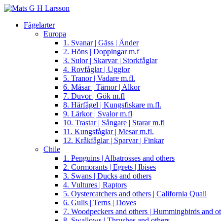
Fågelarter
Europa
1. Svanar | Gäss | Änder
2. Höns | Doppingar m.f
3. Sulor | Skarvar | Storkfåglar
4. Rovfåglar | Ugglor
5. Tranor | Vadare m.fl.
6. Måsar | Tärnor | Alkor
7. Duvor | Gök m.fl
8. Härfågel | Kungsfiskare m.fl.
9. Lärkor | Svalor m.fl
10. Trastar | Sångare | Starar m.fl
11. Kungsfåglar | Mesar m.fl.
12. Kråkfåglar | Sparvar | Finkar
Chile
1. Penguins | Albatrosses and others
2. Cormorants | Egrets | Ibises
3. Swans | Ducks and others
4. Vultures | Raptors
5. Oystercatchers and others | California Quail
6. Gulls | Terns | Doves
7. Woodpeckers and others | Hummingbirds and ot
8. Swallows | Thrushes and others