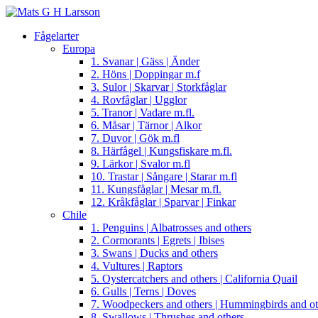
Fågelarter
Europa
1. Svanar | Gäss | Änder
2. Höns | Doppingar m.f
3. Sulor | Skarvar | Storkfåglar
4. Rovfåglar | Ugglor
5. Tranor | Vadare m.fl.
6. Måsar | Tärnor | Alkor
7. Duvor | Gök m.fl
8. Härfågel | Kungsfiskare m.fl.
9. Lärkor | Svalor m.fl
10. Trastar | Sångare | Starar m.fl
11. Kungsfåglar | Mesar m.fl.
12. Kråkfåglar | Sparvar | Finkar
Chile
1. Penguins | Albatrosses and others
2. Cormorants | Egrets | Ibises
3. Swans | Ducks and others
4. Vultures | Raptors
5. Oystercatchers and others | California Quail
6. Gulls | Terns | Doves
7. Woodpeckers and others | Hummingbirds and ot
8. Swallows | Thrushes and others