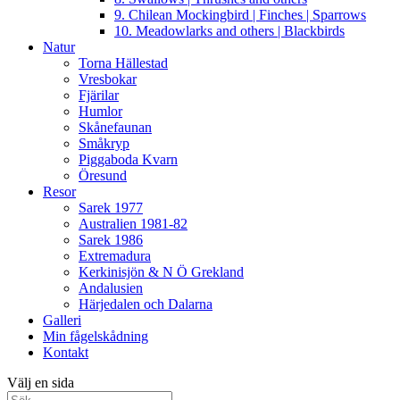
9. Chilean Mockingbird | Finches | Sparrows
10. Meadowlarks and others | Blackbirds
Natur
Torna Hällestad
Vresbokar
Fjärilar
Humlor
Skånefaunan
Småkryp
Piggaboda Kvarn
Öresund
Resor
Sarek 1977
Australien 1981-82
Sarek 1986
Extremadura
Kerkinisjön & N Ö Grekland
Andalusien
Härjedalen och Dalarna
Galleri
Min fågelskådning
Kontakt
Välj en sida