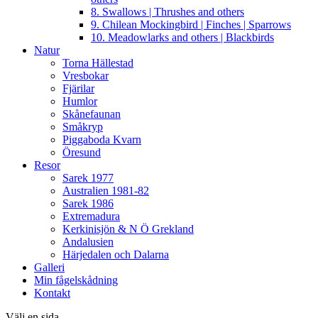
8. Swallows | Thrushes and others
9. Chilean Mockingbird | Finches | Sparrows
10. Meadowlarks and others | Blackbirds
Natur
Torna Hällestad
Vresbokar
Fjärilar
Humlor
Skånefaunan
Småkryp
Piggaboda Kvarn
Öresund
Resor
Sarek 1977
Australien 1981-82
Sarek 1986
Extremadura
Kerkinisjön & N Ö Grekland
Andalusien
Härjedalen och Dalarna
Galleri
Min fågelskådning
Kontakt
Välj en sida