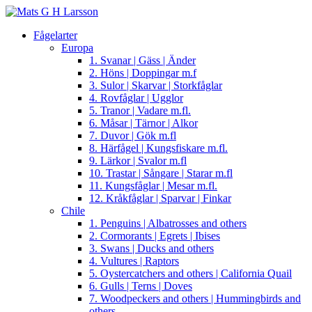
Fågelarter
Europa
1. Svanar | Gäss | Änder
2. Höns | Doppingar m.f
3. Sulor | Skarvar | Storkfåglar
4. Rovfåglar | Ugglor
5. Tranor | Vadare m.fl.
6. Måsar | Tärnor | Alkor
7. Duvor | Gök m.fl
8. Härfågel | Kungsfiskare m.fl.
9. Lärkor | Svalor m.fl
10. Trastar | Sångare | Starar m.fl
11. Kungsfåglar | Mesar m.fl.
12. Kråkfåglar | Sparvar | Finkar
Chile
1. Penguins | Albatrosses and others
2. Cormorants | Egrets | Ibises
3. Swans | Ducks and others
4. Vultures | Raptors
5. Oystercatchers and others | California Quail
6. Gulls | Terns | Doves
7. Woodpeckers and others | Hummingbirds and
others