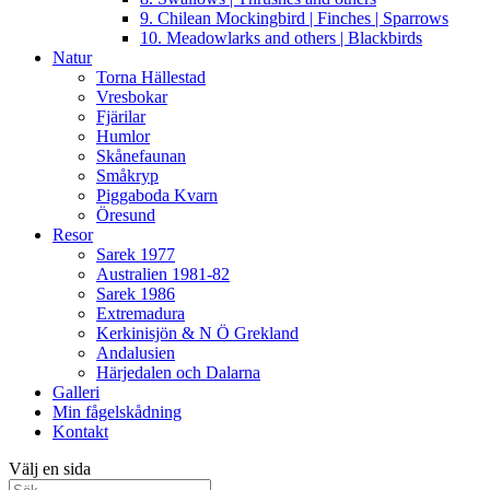
9. Chilean Mockingbird | Finches | Sparrows
10. Meadowlarks and others | Blackbirds
Natur
Torna Hällestad
Vresbokar
Fjärilar
Humlor
Skånefaunan
Småkryp
Piggaboda Kvarn
Öresund
Resor
Sarek 1977
Australien 1981-82
Sarek 1986
Extremadura
Kerkinisjön & N Ö Grekland
Andalusien
Härjedalen och Dalarna
Galleri
Min fågelskådning
Kontakt
Välj en sida