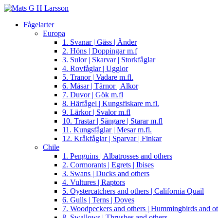
Fågelarter
Europa
1. Svanar | Gäss | Änder
2. Höns | Doppingar m.f
3. Sulor | Skarvar | Storkfåglar
4. Rovfåglar | Ugglor
5. Tranor | Vadare m.fl.
6. Måsar | Tärnor | Alkor
7. Duvor | Gök m.fl
8. Härfågel | Kungsfiskare m.fl.
9. Lärkor | Svalor m.fl
10. Trastar | Sångare | Starar m.fl
11. Kungsfåglar | Mesar m.fl.
12. Kråkfåglar | Sparvar | Finkar
Chile
1. Penguins | Albatrosses and others
2. Cormorants | Egrets | Ibises
3. Swans | Ducks and others
4. Vultures | Raptors
5. Oystercatchers and others | California Quail
6. Gulls | Terns | Doves
7. Woodpeckers and others | Hummingbirds and ot
8. Swallows | Thrushes and others