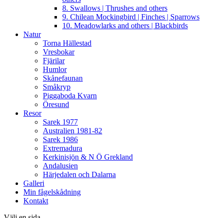
8. Swallows | Thrushes and others
9. Chilean Mockingbird | Finches | Sparrows
10. Meadowlarks and others | Blackbirds
Natur
Torna Hällestad
Vresbokar
Fjärilar
Humlor
Skånefaunan
Småkryp
Piggaboda Kvarn
Öresund
Resor
Sarek 1977
Australien 1981-82
Sarek 1986
Extremadura
Kerkinisjön & N Ö Grekland
Andalusien
Härjedalen och Dalarna
Galleri
Min fågelskådning
Kontakt
Välj en sida