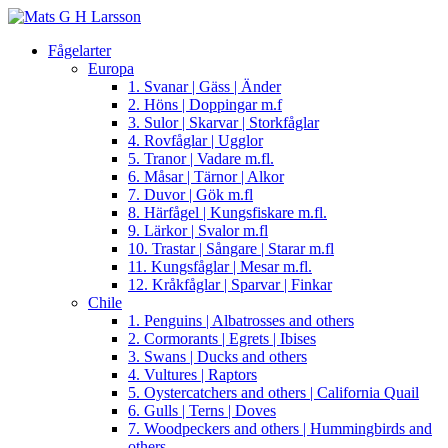
Fågelarter
Europa
1. Svanar | Gäss | Änder
2. Höns | Doppingar m.f
3. Sulor | Skarvar | Storkfåglar
4. Rovfåglar | Ugglor
5. Tranor | Vadare m.fl.
6. Måsar | Tärnor | Alkor
7. Duvor | Gök m.fl
8. Härfågel | Kungsfiskare m.fl.
9. Lärkor | Svalor m.fl
10. Trastar | Sångare | Starar m.fl
11. Kungsfåglar | Mesar m.fl.
12. Kråkfåglar | Sparvar | Finkar
Chile
1. Penguins | Albatrosses and others
2. Cormorants | Egrets | Ibises
3. Swans | Ducks and others
4. Vultures | Raptors
5. Oystercatchers and others | California Quail
6. Gulls | Terns | Doves
7. Woodpeckers and others | Hummingbirds and
others