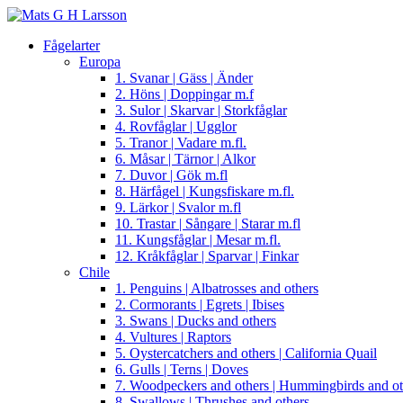
Fågelarter
Europa
1. Svanar | Gäss | Änder
2. Höns | Doppingar m.f
3. Sulor | Skarvar | Storkfåglar
4. Rovfåglar | Ugglor
5. Tranor | Vadare m.fl.
6. Måsar | Tärnor | Alkor
7. Duvor | Gök m.fl
8. Härfågel | Kungsfiskare m.fl.
9. Lärkor | Svalor m.fl
10. Trastar | Sångare | Starar m.fl
11. Kungsfåglar | Mesar m.fl.
12. Kråkfåglar | Sparvar | Finkar
Chile
1. Penguins | Albatrosses and others
2. Cormorants | Egrets | Ibises
3. Swans | Ducks and others
4. Vultures | Raptors
5. Oystercatchers and others | California Quail
6. Gulls | Terns | Doves
7. Woodpeckers and others | Hummingbirds and ot
8. Swallows | Thrushes and others