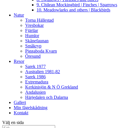
9. Chilean Mockingbird | Finches | Sparrows
10. Meadowlarks and others | Blackbirds
Natur
Torna Hällestad
Vresbokar
Fjärilar
Humlor
Skånefaunan
Småkryp
Piggaboda Kvarn
Öresund
Resor
Sarek 1977
Australien 1981-82
Sarek 1986
Extremadura
Kerkinisjön & N Ö Grekland
Andalusien
Härjedalen och Dalarna
Galleri
Min fågelskådning
Kontakt
Välj en sida