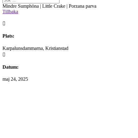
Mindre Sumphöna | Little Crake | Porzana parva
Tillbaka

Plats:
Karpalunsdammarna, Kristianstad

Datum:
maj 24, 2025
Välkommen att maila mig om du finner information på hemsidan som 
Alla fotografier är skyddade enligt upphovsrättslagen.
Vid intresse av att köpa något av mina fotografier är man välkommen at