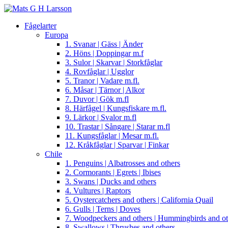
Fågelarter
Europa
1. Svanar | Gäss | Änder
2. Höns | Doppingar m.f
3. Sulor | Skarvar | Storkfåglar
4. Rovfåglar | Ugglor
5. Tranor | Vadare m.fl.
6. Måsar | Tärnor | Alkor
7. Duvor | Gök m.fl
8. Härfågel | Kungsfiskare m.fl.
9. Lärkor | Svalor m.fl
10. Trastar | Sångare | Starar m.fl
11. Kungsfåglar | Mesar m.fl.
12. Kråkfåglar | Sparvar | Finkar
Chile
1. Penguins | Albatrosses and others
2. Cormorants | Egrets | Ibises
3. Swans | Ducks and others
4. Vultures | Raptors
5. Oystercatchers and others | California Quail
6. Gulls | Terns | Doves
7. Woodpeckers and others | Hummingbirds and ot
8. Swallows | Thrushes and others