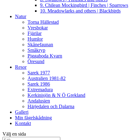
9. Chilean Mockingbird | Finches | Sparrows
10. Meadowlarks and others | Blackbirds
Natur
Torna Hällestad
Vresbokar
Fjärilar
Humlor
Skånefaunan
Småkryp
Piggaboda Kvarn
Öresund
Resor
Sarek 1977
Australien 1981-82
Sarek 1986
Extremadura
Kerkinisjön & N Ö Grekland
Andalusien
Härjedalen och Dalarna
Galleri
Min fågelskådning
Kontakt
Välj en sida