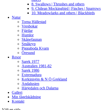
8. Swallows | Thrushes and others
9. Chilean Mockingbird | Finches | Sparrows
10. Meadowlarks and others | Blackbirds
Natur
Torna Hällestad
Vresbokar
Fjärilar
Humlor
Skånefaunan
Småkryp
Piggaboda Kvarn
Öresund
Resor
Sarek 1977
Australien 1981-82
Sarek 1986
Extremadura
Kerkinisjön & N Ö Grekland
Andalusien
Härjedalen och Dalarna
Galleri
Min fågelskådning
Kontakt
Välj en sida