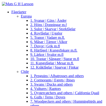
Fågelarter
Europa
1. Svanar | Gäss | Änder
2. Höns | Doppingar m.f
3. Sulor | Skarvar | Storkfåglar
4. Rovfåglar | Ugglor
5. Tranor | Vadare m.fl.
6. Måsar | Tärnor | Alkor
7. Duvor | Gök m.fl
8. Härfågel | Kungsfiskare m.fl.
9. Lärkor | Svalor m.fl
10. Trastar | Sångare | Starar m.fl
11. Kungsfåglar | Mesar m.fl.
12. Kråkfåglar | Sparvar | Finkar
Chile
1. Penguins | Albatrosses and others
2. Cormorants | Egrets | Ibises
3. Swans | Ducks and others
4. Vultures | Raptors
5. Oystercatchers and others | California Quail
6. Gulls | Terns | Doves
7. Woodpeckers and others | Hummingbirds and
others